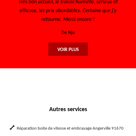
t
Très bon accueil Des gens consciencieux et
Je 
sympathique Très bon tarif
De Sofia
VOIR PLUS
Autres services
Réparation boite de vitesse et embrayage Angerville 91670