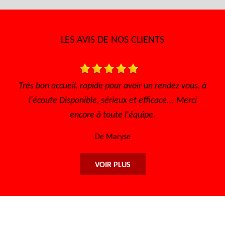
LES AVIS DE NOS CLIENTS
s, à
Très bon accueil Des gens consciencieux et
Je 
i
sympathique Très bon tarif
De Sofia
VOIR PLUS