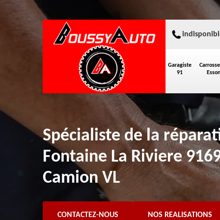
indisponibl
Garagiste
Carrosse
91
Esso
Spécialiste de la répara
Fontaine La Riviere 916
Camion VL
CONTACTEZ-NOUS
NOS REALISATIONS