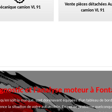
Vente pièces détachées Au
écanique camion VL 91
camion VL 91
agnostic et l’analyse moteur à Font
 qu’en soit la marque, sont dorénavant équipées d’un tableau de bord
ce la situation de votre automobile. En cas de problème quelconque