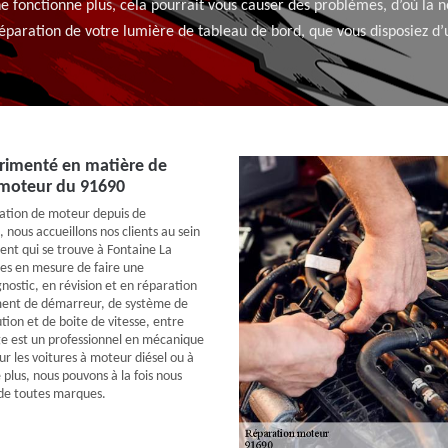
e fonctionne plus, cela pourrait vous causer des problèmes, d’où la n
réparation de votre lumière de tableau de bord, que vous disposiez d
érimenté en matière de
 moteur du 91690
ration de moteur depuis de
nous accueillons nos clients au sein
ent qui se trouve à Fontaine La
es en mesure de faire une
nostic, en révision et en réparation
ent de démarreur, de système de
ution et de boite de vitesse, entre
e est un professionnel en mécanique
ur les voitures à moteur diésel ou à
plus, nous pouvons à la fois nous
 de toutes marques.