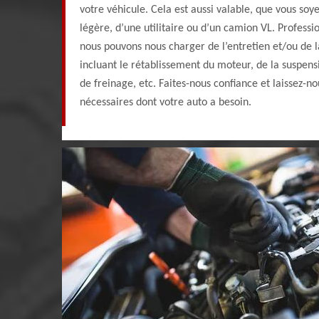
votre véhicule. Cela est aussi valable, que vous soy
légère, d’une utilitaire ou d’un camion VL. Profess
nous pouvons nous charger de l’entretien et/ou de l
incluant le rétablissement du moteur, de la suspens
de freinage, etc. Faites-nous confiance et laissez-n
nécessaires dont votre auto a besoin.