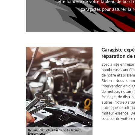
cette lumière de votre tableau de bord n
garagistes pour assurer la 
Garagiste exp
réparation de
Spécialiste en répa
nombreuses années, 
de notre établissem
Riviere. Nous somm
intervention en diag
de moteur, notamm
freinage, de distrib
autres. Notre garag
auto, que ce soit po
moteur essence. De 
occuper de voiture