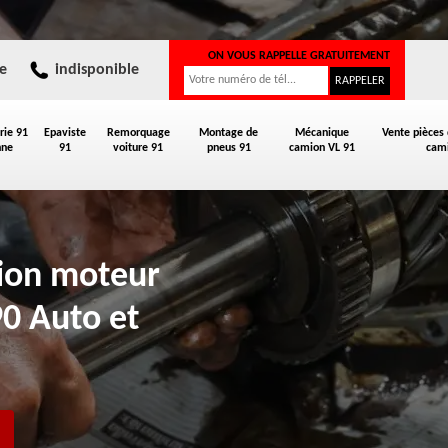
ON VOUS RAPPELLE GRATUITEMENT
e
indisponible
rie 91
Epaviste
Remorquage
Montage de
Mécanique
Vente pièces
nne
91
voiture 91
pneus 91
camion VL 91
cami
tion moteur
90 Auto et