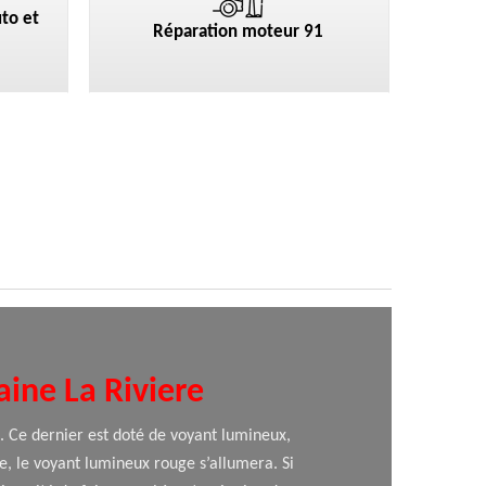
to et
Réparation moteur 91
aine La Riviere
. Ce dernier est doté de voyant lumineux,
, le voyant lumineux rouge s’allumera. Si