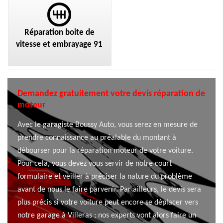
Réparation boite de
vitesse et embrayage 91
Demandez gratuitement votre devis réparation de
moteur
Avec le garagiste Boussy Auto, vous serez en mesure de
prendre connaissance au préalable du montant à
débourser pour la réparation moteur de votre voiture.
Pour cela, vous devez vous servir de notre court
formulaire et veiller à préciser la nature du problème
avant de nous le faire parvenir. Par ailleurs, le devis sera
plus précis si votre voiture peut encore se déplacer vers
notre garage à Villeras ; nos experts vont alors faire un