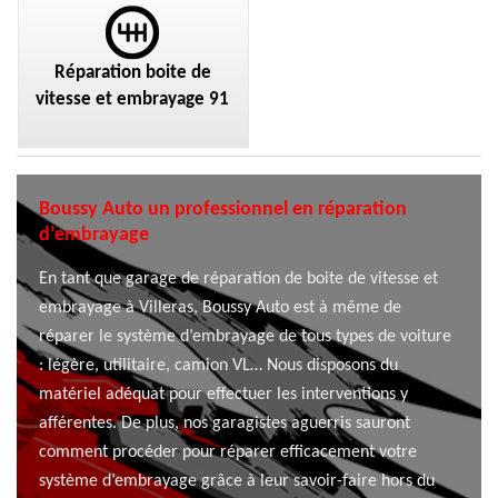
Réparation boite de
vitesse et embrayage 91
Boussy Auto un professionnel en réparation
d’embrayage
En tant que garage de réparation de boite de vitesse et
embrayage à Villeras, Boussy Auto est à même de
réparer le système d’embrayage de tous types de voiture
: légère, utilitaire, camion VL… Nous disposons du
matériel adéquat pour effectuer les interventions y
afférentes. De plus, nos garagistes aguerris sauront
comment procéder pour réparer efficacement votre
système d’embrayage grâce à leur savoir-faire hors du