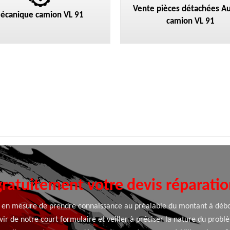
Vente pièces détachées Au
écanique camion VL 91
camion VL 91
atuitement votre devis réparati
ez en mesure de prendre connaissance au préalable du montant à débo
vir de notre court formulaire et veiller à préciser la nature du probl