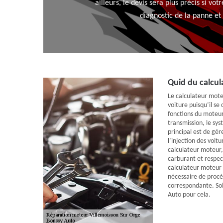
ailleurs, le devis sera plus précis si v
diagnostic de la panne et
Quid du calcu
Le calculateur mote
voiture puisqu’il se
fonctions du moteur,
transmission, le sys
principal est de gér
l’injection des voit
calculateur moteur
carburant et respect
calculateur moteur d
nécessaire de procé
correspondante. Sol
Auto pour cela.