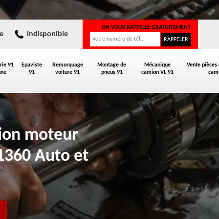
ON VOUS RAPPELLE GRATUITEMENT
e
indisponible
rie 91
Epaviste
Remorquage
Montage de
Mécanique
Vente pièces
nne
91
voiture 91
pneus 91
camion VL 91
cami
tion moteur
1360 Auto et