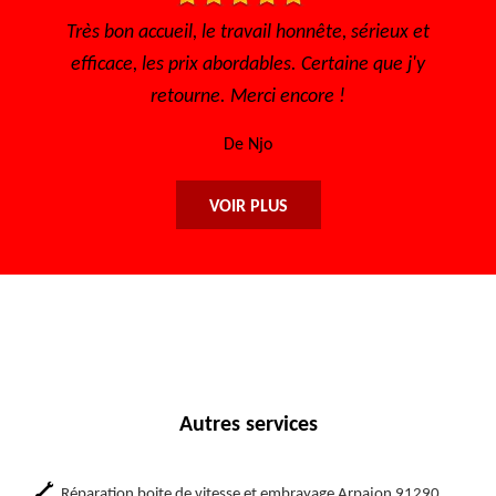
t
Très bon accueil, rapide pour avoir un rendez vous, à
Je
y
l'écoute Disponible, sérieux et efficace... Merci
encore à toute l'équipe.
De Maryse
VOIR PLUS
Autres services
Réparation boite de vitesse et embrayage Arpajon 91290