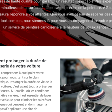
ures de haute qualité pour garantir un résultat impeccable. Nos expe
 minutieuse de la surface à l'application précise de la peinture. À B
 saura répondre à vos attentes. Que vous ayez besoin de réparer des é
 look complet, nous sommes là pour vous accompagner dans votre pro
un service de peinture carrosserie à la hauteur de vos exigences.
nt prolonger la durée de
sserie de votre voiture
 comprenons à quel point votre
x pour vous, tant sur le plan
tique. Prolonger la durée de vie de la
 voiture, c'est avant tout la préserver
ieures. À Bouville, où les conditions
être variées, il est essentiel de laver
véhicule pour éliminer les saletés et
miques qui peuvent endommager la
pas d'appliquer une cire de