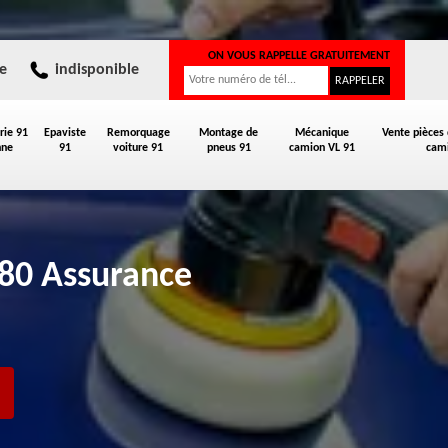
ON VOUS RAPPELLE GRATUITEMENT
e
indisponible
rie 91
Epaviste
Remorquage
Montage de
Mécanique
Vente pièces
nne
91
voiture 91
pneus 91
camion VL 91
cami
880 Assurance