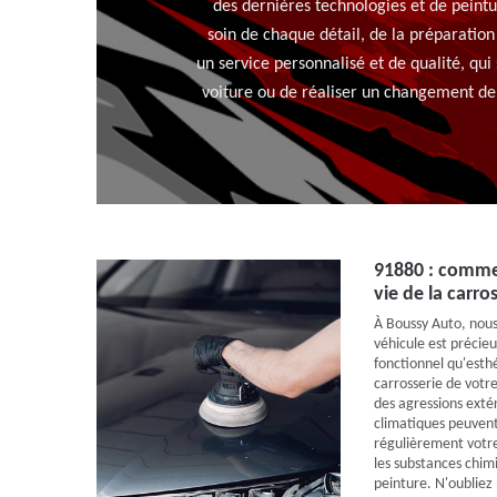
des dernières technologies et de peint
soin de chaque détail, de la préparation
un service personnalisé et de qualité, qui
voiture ou de réaliser un changement de
91880 : comme
vie de la carro
À Boussy Auto, nous
véhicule est précieu
fonctionnel qu'esthé
carrosserie de votre
des agressions extér
climatiques peuvent 
régulièrement votre 
les substances chi
peinture. N'oubliez 