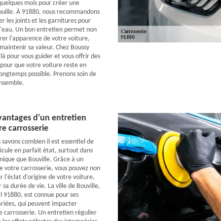
 quelques mois pour créer une
rouille. À 91880, nous recommandons
r les joints et les garnitures pour
n d'eau. Un bon entretien permet non
er l'apparence de votre voiture,
aintenir sa valeur. Chez Boussy
à pour vous guider et vous offrir des
 pour que votre voiture reste en
 longtemps possible. Prenons soin de
ensemble.
avantages d'un entretien
re carrosserie
 savons combien il est essentiel de
cule en parfait état, surtout dans
amique que Bouville. Grâce à un
de votre carrosserie, vous pouvez non
l'éclat d'origine de votre voiture,
 sa durée de vie. La ville de Bouville,
l 91880, est connue pour ses
riées, qui peuvent impacter
e carrosserie. Un entretien régulier