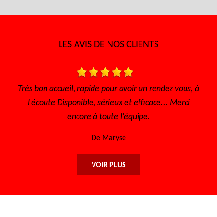
LES AVIS DE NOS CLIENTS
ur avoir un rendez vous, à
Je recommande ce garage sérieux e
eux et efficace... Merci
De Lisa
e l'équipe.
ryse
VOIR PLUS