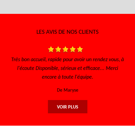
LES AVIS DE NOS CLIENTS
 avoir un rendez vous, à
Très bon accueil, le travail honnête
x et efficace... Merci
efficace, les prix abordables. Cert
 l'équipe.
retourne. Merci encore 
se
De Njo
VOIR PLUS