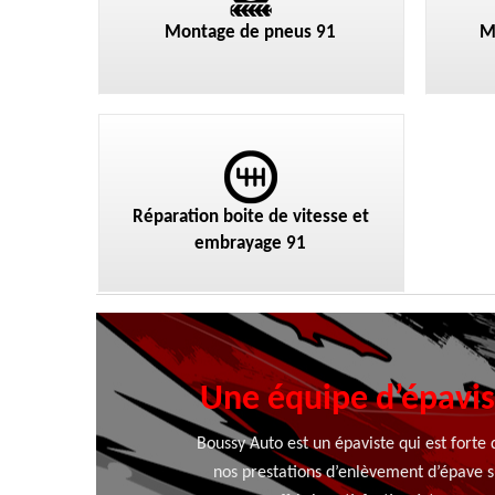
Montage de pneus 91
M
Réparation boite de vitesse et
embrayage 91
Une équipe d’épavis
Boussy Auto est un épaviste qui est forte 
nos prestations d’enlèvement d’épave su