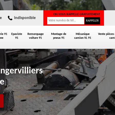
ON VOUS RAPPELLE GRATUITEMENT
e
indisponible
rie 91
Epaviste
Remorquage
Montage de
Mécanique
Vente pièces
nne
91
voiture 91
pneus 91
camion VL 91
cami
ngervilliers
de