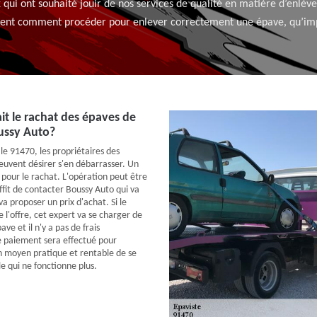
ux qui ont souhaité jouir de nos services de qualité en matière d’enlève
ent comment procéder pour enlever correctement une épave, qu’impor
t le rachat des épaves de
ussy Auto?
 le 91470, les propriétaires des
euvent désirer s'en débarrasser. Un
 pour le rachat. L'opération peut être
suffit de contacter Boussy Auto qui va
 va proposer un prix d'achat. Si le
 l'offre, cet expert va se charger de
ve et il n'y a pas de frais
e paiement sera effectué pour
'un moyen pratique et rentable de se
e qui ne fonctionne plus.