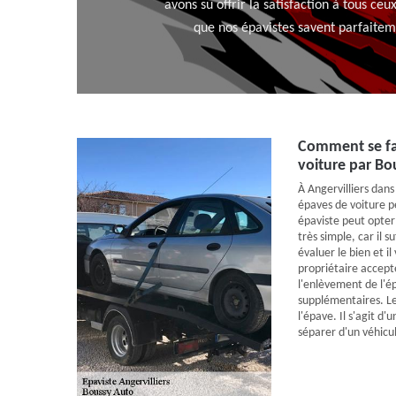
avons su offrir la satisfaction à tous ce
que nos épavistes savent parfaitem
Comment se fai
voiture par Bo
À Angervilliers dans
épaves de voiture p
épaviste peut opter
très simple, car il 
évaluer le bien et il
propriétaire accepte
l'enlèvement de l'épa
supplémentaires. L
l'épave. Il s'agit d
séparer d'un véhicul