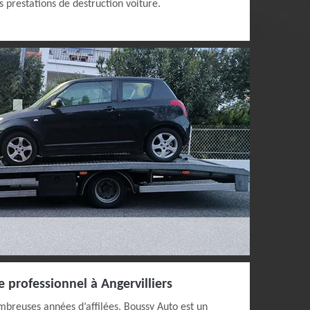
 prestations de destruction voiture.
 professionnel à Angervilliers
mbreuses années d’affilées, Boussy Auto est un