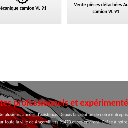
Vente pièces détachées Au
écanique camion VL 91
camion VL 91
tes professionnels et expérimentés
de plusieurs années d’existence. Depuis la création de notre entrepri
r toute la ville de Angervilliers 91470 et ses environs. Grâce à notre