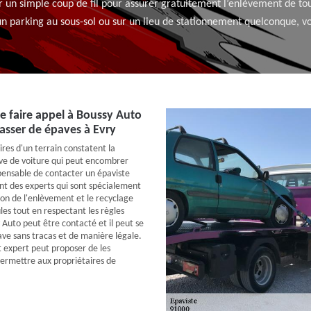
 un simple coup de fil pour assurer gratuitement l’enlèvement de to
n parking au sous-sol ou sur un lieu de stationnement quelconque, v
e faire appel à Boussy Auto
asser de épaves à Evry
res d'un terrain constatent la
ve de voiture qui peut encombrer
ispensable de contacter un épaviste
ont des experts qui sont spécialement
ion de l'enlèvement et le recyclage
les tout en respectant les règles
 Auto peut être contacté et il peut se
ave sans tracas et de manière légale.
t expert peut proposer de les
permettre aux propriétaires de