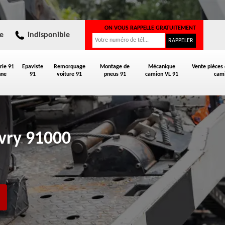
ON VOUS RAPPELLE GRATUITEMENT
e
indisponible
rie 91
Epaviste
Remorquage
Montage de
Mécanique
Vente pièces
nne
91
voiture 91
pneus 91
camion VL 91
cami
Evry 91000