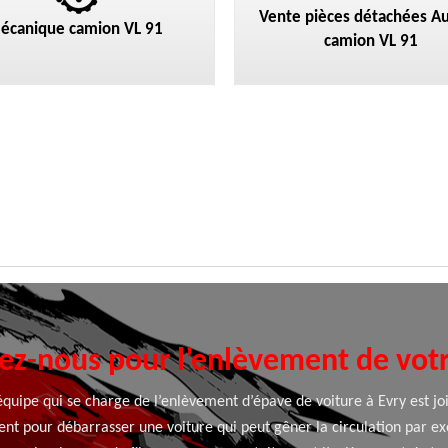
Vente pièces détachées Au
écanique camion VL 91
camion VL 91
ez-nous pour l’enlèvement de vot
quipe qui se charge de l’enlèvement d’épave de voiture à Evry est 
ent pour débarrasser une voiture qui peut gêner la circulation par ex