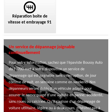
Réparation boite de
vitesse et embrayage 91
Un service de dépannage joignable
continuellement
Pour votre information, sachez que l’épaviste Boussy Auto
du 91700 met à votre disposition un service de
dépannage qui est joignable sans interruption, de jour
comme de nuit, en semaine comme en weekend. Nos
dépanneurs seront dotés d’un véhicule adapté pour
assurer le remorquage d’une voiture en panne, accidenté,
sans roues ou calcinée. Qu’il s’agisse d’un dépannage de
voiture utilitaire, légère ou à deux roues, n’hésitez pas à