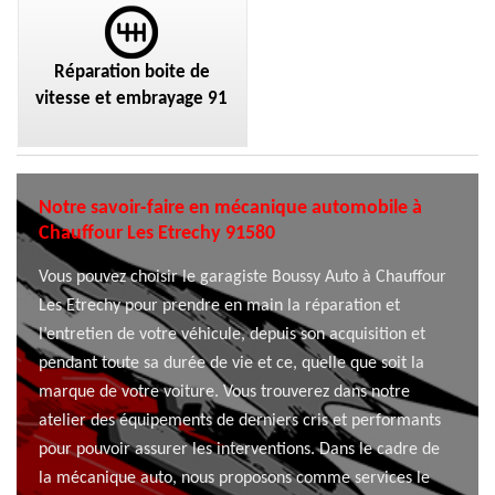
Réparation boite de
vitesse et embrayage 91
Notre savoir-faire en mécanique automobile à
Chauffour Les Etrechy 91580
Vous pouvez choisir le garagiste Boussy Auto à Chauffour
Les Etrechy pour prendre en main la réparation et
l’entretien de votre véhicule, depuis son acquisition et
pendant toute sa durée de vie et ce, quelle que soit la
marque de votre voiture. Vous trouverez dans notre
atelier des équipements de derniers cris et performants
pour pouvoir assurer les interventions. Dans le cadre de
la mécanique auto, nous proposons comme services le