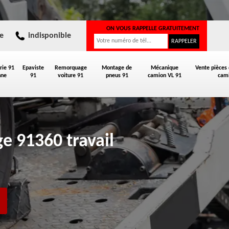
ON VOUS RAPPELLE GRATUITEMENT
e
indisponible
rie 91
Epaviste
Remorquage
Montage de
Mécanique
Vente pièces
nne
91
voiture 91
pneus 91
camion VL 91
cami
e 91360 travail