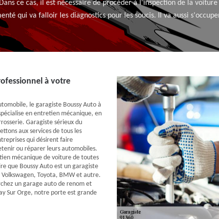
Dans ce cas, il est nécessaire de procéder à l'inspection de la voitur
nté qui va falloir les diagnostics pour les soucis. Il va aussi s'occupe
ofessionnel à votre
automobile, le garagiste Boussy Auto à
spécialise en entretien mécanique, en
rrosserie. Garagiste sérieux du
ttons aux services de tous les
ntreprises qui désirent faire
etenir ou réparer leurs automobiles.
etien mécanique de voiture de toutes
re que Boussy Auto est un garagiste
 Volkswagen, Toyota, BMW et autre.
erchez un garage auto de renom et
y Sur Orge, notre porte est grande