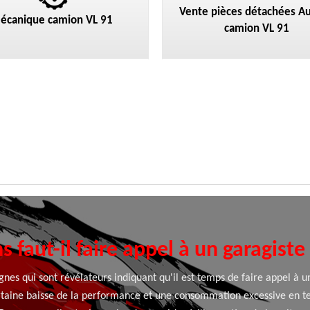
Vente pièces détachées Au
écanique camion VL 91
camion VL 91
s faut-il faire appel à un garagist
gnes qui sont révélateurs indiquant qu'il est temps de faire appel à u
ertaine baisse de la performance et une consommation excessive en 