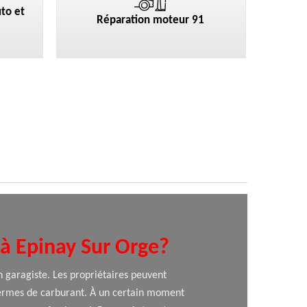
to et
Réparation moteur 91
e à Epinay Sur Orge?
n garagiste. Les propriétaires peuvent
termes de carburant. À un certain moment