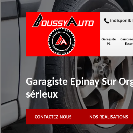
indisponibl
Garagiste
Carrosse
91
Esso
Garagiste Epinay Sur Org
sérieux
CONTACTEZ-NOUS
NOS REALISATIONS