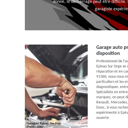
donné, le démarrage peut être difficile. 
garagiste expérime
Garage auto pr
disposition
Professionnel de l’
Epinay Sur Orge se 
réparation et en ca
91360, nous nous me
particuliers et les e
diagnostiquer, entr
Spécialiste en entr
marques, on peut di
Renault, Mercedes,
Donc, si vous rech
expérimenté à Epina
ouverte.