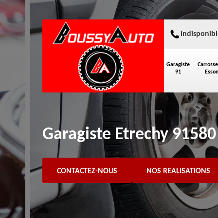
indisponibl
Garagiste
Carrosse
91
Esso
Garagiste Etrechy 91580 
CONTACTEZ-NOUS
NOS REALISATIONS