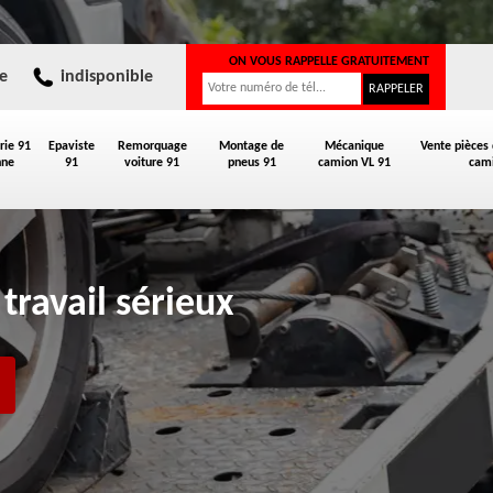
ON VOUS RAPPELLE GRATUITEMENT
e
indisponible
rie 91
Epaviste
Remorquage
Montage de
Mécanique
Vente pièces
nne
91
voiture 91
pneus 91
camion VL 91
cami
travail sérieux