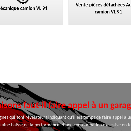
Vente pièces détachées Au
écanique camion VL 91
camion VL 91
isons faut-il faire appel à un gara
gnes qui sont révélateurs indiquant qu'il est temps de faire appel à u
ertaine baisse de la performance et une consommation excessive en 