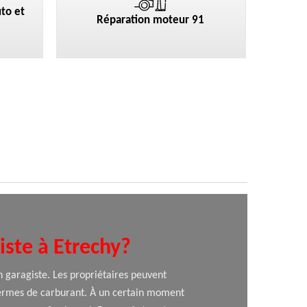
to et
Réparation moteur 91
giste à Etrechy?
n garagiste. Les propriétaires peuvent
termes de carburant. À un certain moment