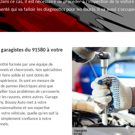
Dans ce cas, il est nécessaire de procéder à l'inspection de la voitur
nté qui va falloir les diagnostics pour les soucis. Il va aussi s'occupe
garagistes du 91580 à votre
tité formée par une équipe de
nnels et chevronnés. Nos spécialistes
-faire solide et sont dotés de
expérience. Ils sont en mesure de
 de pannes électriques ainsi que
llier tous problèmes de carrosserie,
 les rayures, entre autres. Garage
hy, Boussy Auto met à votre
essionnalisme et son expertise
 votre véhicule, quelle qu’en soit la
t simplement confiance à notre
nnels.