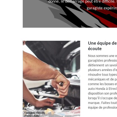
donné, le démarrage peut être difficile. 
garagiste expérime
Une équipe de 
écoute
Nous sommes une en
garagistes professio
détiennent un savoir
plusieurs années d’
résoudre tous types
mécaniques et de pa
comme les bosses et
auto Honda à Etrec
disposition son prof
lorsqu’il s’occupe de
marque. Faites tou
équipe de professio