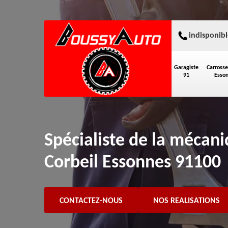
indisponibl
Garagiste
Carrosse
91
Esso
Spécialiste de la mécan
Corbeil Essonnes 91100
CONTACTEZ-NOUS
NOS REALISATIONS