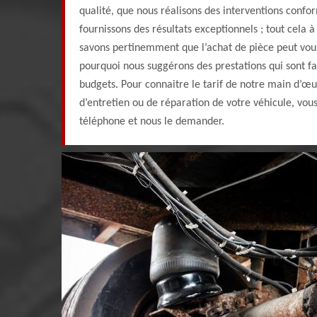
qualité, que nous réalisons des interventions conf
fournissons des résultats exceptionnels ; tout cela à
savons pertinemment que l’achat de pièce peut vous 
pourquoi nous suggérons des prestations qui sont fa
budgets. Pour connaitre le tarif de notre main d’œ
d’entretien ou de réparation de votre véhicule, vou
téléphone et nous le demander.