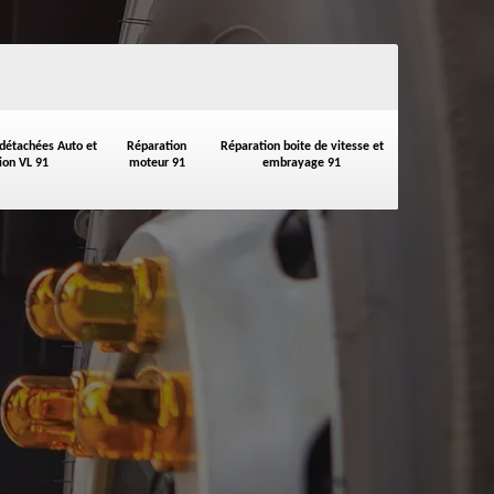
 détachées Auto et
Réparation
Réparation boite de vitesse et
on VL 91
moteur 91
embrayage 91