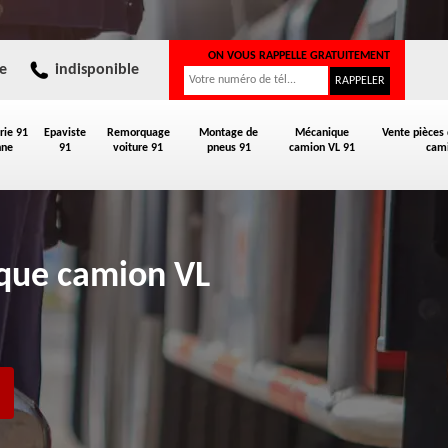
ON VOUS RAPPELLE GRATUITEMENT
e
indisponible
rie 91
Epaviste
Remorquage
Montage de
Mécanique
Vente pièces
nne
91
voiture 91
pneus 91
camion VL 91
cami
ique camion VL