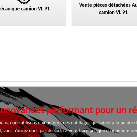
Vente pièces détachées Au
écanique camion VL 91
camion VL 91
innovant et performant pour un rés
ions, nous utilisons uniquement des outillages qui soient à la pointe 
, vous n’aurez donc pas du souci à vous faire puisque chaque interve