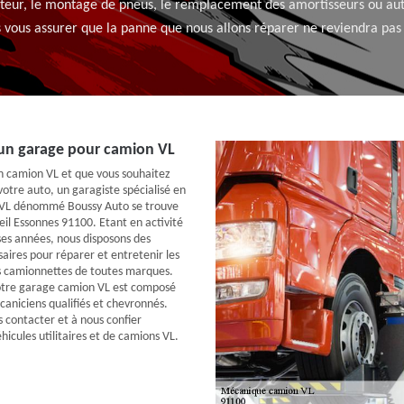
moteur, le montage de pneus, le remplacement des amortisseurs ou aut
 vous assurer que la panne que nous allons réparer ne reviendra pas d
 un garage pour camion VL
un camion VL et que vous souhaitez
 votre auto, un garagiste spécialisé en
VL dénommé Boussy Auto se trouve
beil Essonnes 91100. Etant en activité
es années, nous disposons des
saires pour réparer et entretenir les
s camionnettes de toutes marques.
notre garage camion VL est composé
aniciens qualifiés et chevronnés.
s contacter et à nous confier
éhicules utilitaires et de camions VL.