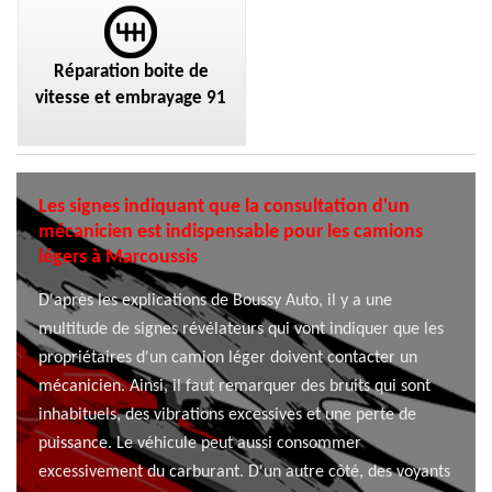
Réparation boite de
vitesse et embrayage 91
Les signes indiquant que la consultation d'un
mécanicien est indispensable pour les camions
légers à Marcoussis
D'après les explications de Boussy Auto, il y a une
multitude de signes révélateurs qui vont indiquer que les
propriétaires d'un camion léger doivent contacter un
mécanicien. Ainsi, il faut remarquer des bruits qui sont
inhabituels, des vibrations excessives et une perte de
puissance. Le véhicule peut aussi consommer
excessivement du carburant. D'un autre côté, des voyants