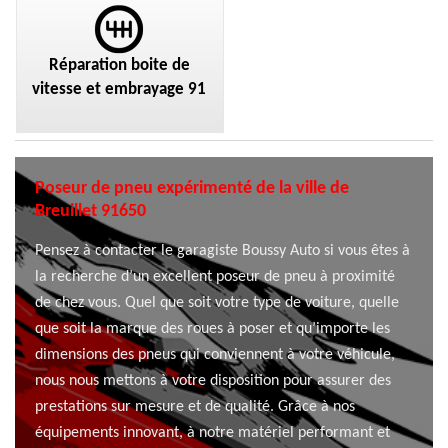
Réparation boite de
vitesse et embrayage 91
Poseur de pneu expérimenté de la ville de
Breuillet 91650
Pensez à contacter le garagiste Boussy Auto si vous êtes à
la recherche d’un excellent poseur de pneu à proximité
de chez vous. Quel que soit votre type de voiture, quelle
que soit la marque des roues à poser et qu’importe les
dimensions des pneus qui conviennent à votre véhicule,
nous nous mettons à votre disposition pour assurer des
prestations sur mesure et de qualité. Grâce à nos
équipements innovant, à notre matériel performant et