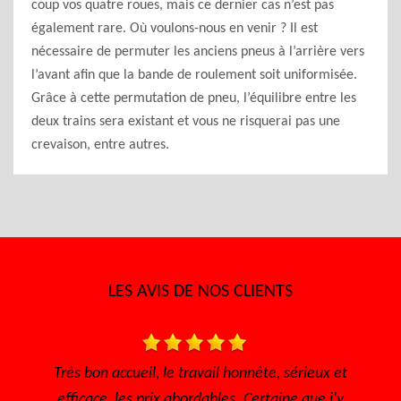
coup vos quatre roues, mais ce dernier cas n’est pas
également rare. Où voulons-nous en venir ? Il est
nécessaire de permuter les anciens pneus à l’arrière vers
l’avant afin que la bande de roulement soit uniformisée.
Grâce à cette permutation de pneu, l’équilibre entre les
deux trains sera existant et vous ne risquerai pas une
crevaison, entre autres.
LES AVIS DE NOS CLIENTS
Très bon accueil, le travail honnête, sérieux et
Je 
efficace, les prix abordables. Certaine que j'y