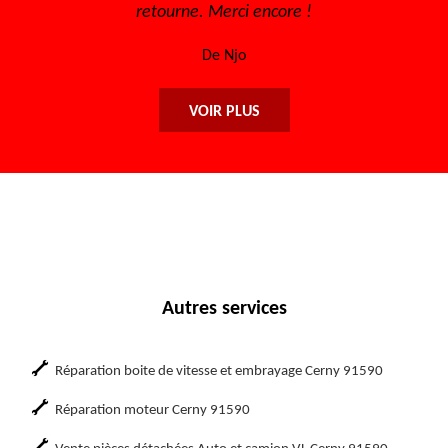
ci encore !
encore à toute l'équip
jo
De Maryse
VOIR PLUS
Autres services
Réparation boite de vitesse et embrayage Cerny 91590
Réparation moteur Cerny 91590