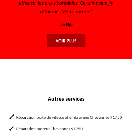
taine que j'y
De Lisa
e !
VOIR PLUS
Autres services
Réparation boite de vitesse et embrayage Chevannes 91750
Réparation moteur Chevannes 91750