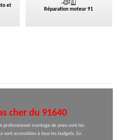
to et
Réparation moteur 91
as cher du 91640
un professionnel montage de pneu sont les
 sont accessibles à tous les budgets. En