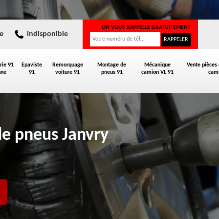
ON VOUS RAPPELLE GRATUITEMENT
e
indisponible
rie 91
Epaviste
Remorquage
Montage de
Mécanique
Vente pièces
nne
91
voiture 91
pneus 91
camion VL 91
cami
de pneus Janvry