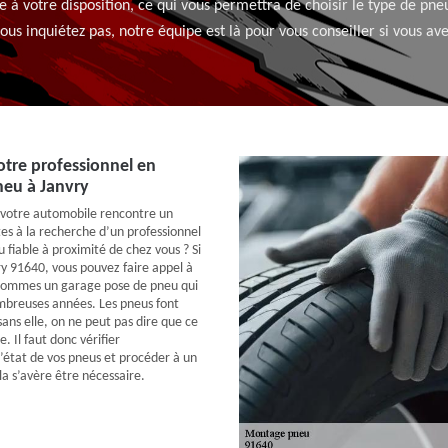
 à votre disposition, ce qui vous permettra de choisir le type de pn
vous inquiétez pas, notre équipe est là pour vous conseiller si vous ave
tre professionnel en
eu à Janvry
votre automobile rencontre un
es à la recherche d’un professionnel
fiable à proximité de chez vous ? Si
ry 91640, vous pouvez faire appel à
sommes un garage pose de pneu qui
mbreuses années. Les pneus font
 sans elle, on ne peut pas dire que ce
e. Il faut donc vérifier
état de vos pneus et procéder à un
a s’avère être nécessaire.