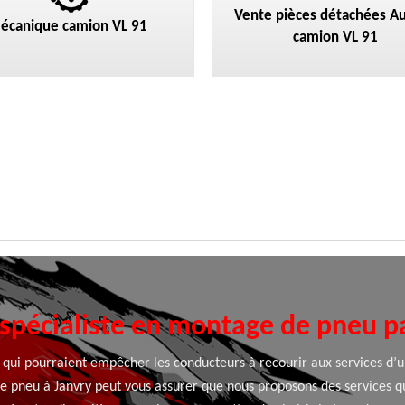
Vente pièces détachées Au
écanique camion VL 91
camion VL 91
spécialiste en montage de pneu p
qui pourraient empêcher les conducteurs à recourir aux services d’
e pneu à Janvry peut vous assurer que nous proposons des services qui