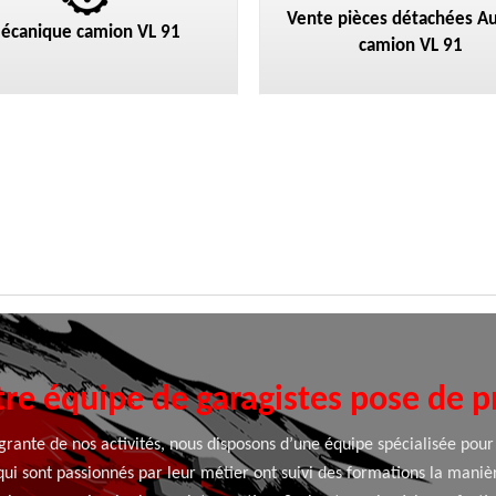
Vente pièces détachées Au
écanique camion VL 91
camion VL 91
re équipe de garagistes pose de 
rante de nos activités, nous disposons d’une équipe spécialisée pour 
ui sont passionnés par leur métier ont suivi des formations la maniè