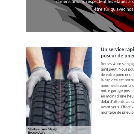
dimensions. Ils respectent les étapes à 
être sûr qu’avec no
Un service rap
poseur de pne
Boussy Auto s’engage
qu’il peut. Nous p
de votre pneu neuf 
la rapidité est notre
nous négligeons la q
notre garage pose d
en moins d’une heure
délai d’attente au c
avant vous. Effecti
montage de pneu peu