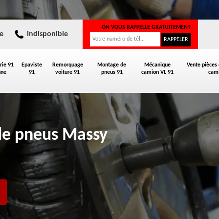
ON VOUS RAPPELLE GRATUITEMENT
e
indisponible
rie 91
Epaviste
Remorquage
Montage de
Mécanique
Vente pièces
nne
91
voiture 91
pneus 91
camion VL 91
cami
de pneus Massy