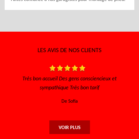
LES AVIS DE NOS CLIENTS
s bon accueil Des gens consciencieux et
Très bon accue
sympathique Très bon tarif
efficace, les 
ret
De Sofia
VOIR PLUS