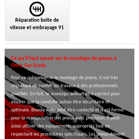
Réparation boite de
vitesse et embrayage 91
Ce qu'il faut savoir sur le montage de pneus à
Oncy Sur Ecole
Pour ce qui concerne le montage de pneus, il est très
important de confier les travaux à des professionnels
qualifiés. En fait, le montage devrait être correct pour
assurer que la conduite puisse être sécuritaire et
optimale. Boussy Auto peut être contacté et il est formé
pour la manipulation des pneus avec précision. Il peut
aussi utiliser des équipements appropriés tout en
respectant les procédures spécifiques. Les pneus doivent