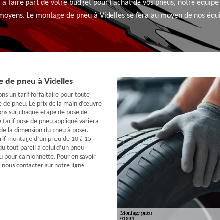
 à faire part de votre budget pour l’achat de vos pneus, notre équip
moyens. Le montage de pneu à Videlles se fera au moyen de nos éq
e de pneu à Videlles
ons un tarif forfaitaire pour toute
e de pneu. Le prix de la main d’œuvre
tions sur chaque étape de pose de
le tarif pose de pneu appliqué variera
 de la dimension du pneu à poser.
arif montage d’un pneu de 10 à 15
u tout pareil à celui d’un pneu
u pour camionnette. Pour en savoir
à nous contacter sur notre ligne