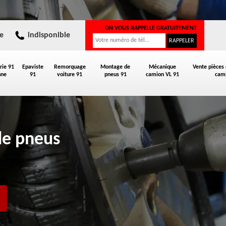
ON VOUS RAPPELLE GRATUITEMENT
e
indisponible
rie 91
Epaviste
Remorquage
Montage de
Mécanique
Vente pièces
nne
91
voiture 91
pneus 91
camion VL 91
cami
de pneus