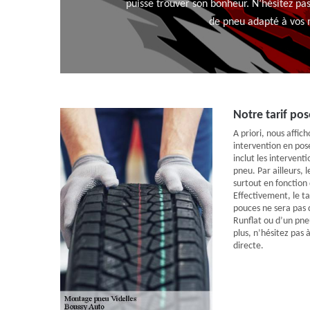
puisse trouver son bonheur. N’hésitez pas
de pneu adapté à vos 
Notre tarif pos
A priori, nous affich
intervention en pos
inclut les interven
pneu. Par ailleurs, 
surtout en fonction
Effectivement, le t
pouces ne sera pas d
Runflat ou d’un pne
plus, n’hésitez pas 
directe.