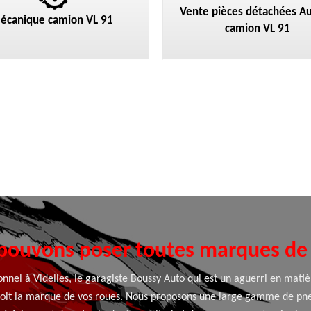
Vente pièces détachées Au
écanique camion VL 91
camion VL 91
pouvons poser toutes marques de
onnel à Videlles, le garagiste Boussy Auto qui est un aguerri en mat
e soit la marque de vos roues. Nous proposons une large gamme de pn