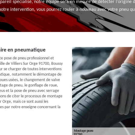
appareil spécialisé, notre équipe sera en mesure de détecter l’origine 
notre intervention, vous pourrez rouler à nouveau avec votre pneu qui
faire en pneumatique
te pose de pneu professionnel et
lle de Villiers Sur Orge 91700, Boussy
ur se charger de toutes interventions
matique, notamment le démontage de
 roues usées, le changement de valve
tage de pneu, le gonflage de roue,
neus et la pose de pneu avec serrage
ons de citer le processus de montage
ur Orge, mais ce sont aussi les
es par notre enseigne concernant la