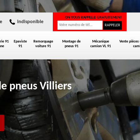
ON VOUS RAPPELLE GRATUITEMENT
e
indisponible
rie 91
Epaviste
Remorquage
Montage de
Mécanique
Vente pièces
nne
91
voiture 91
pneus 91
camion VL 91
cami
e pneus Villiers