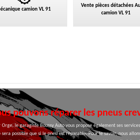
Vente pièces détachées Au
écanique camion VL 91
camion VL 91
us pouvons réparer les pneus cre
r Orge, le garagiste Boussy Auto vous propose également ses services 
e sera possible que si le pneu est réparable. Pour le savoir, nous al