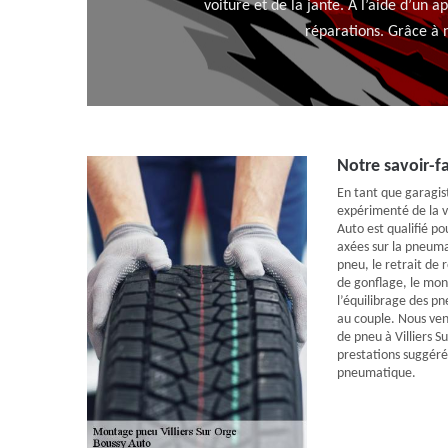
voiture et de la jante. A l’aide d’un 
réparations. Grâce à 
Notre savoir-
En tant que garagis
expérimenté de la vi
Auto est qualifié po
axées sur la pneu
pneu, le retrait de
de gonflage, le mon
l’équilibrage des p
au couple. Nous ven
de pneu à Villiers S
prestations suggéré
pneumatique.