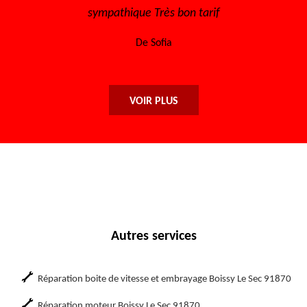
n tarif
l'écoute Disponible, sérieux et efficace
encore à toute l'équipe.
De Maryse
VOIR PLUS
Autres services
Réparation boite de vitesse et embrayage Boissy Le Sec 91870
Réparation moteur Boissy Le Sec 91870