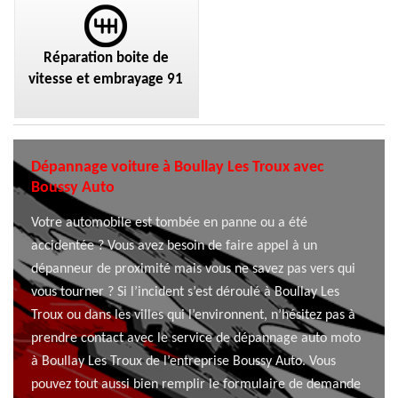
Réparation boite de
vitesse et embrayage 91
Dépannage voiture à Boullay Les Troux avec
Boussy Auto
Votre automobile est tombée en panne ou a été
accidentée ? Vous avez besoin de faire appel à un
dépanneur de proximité mais vous ne savez pas vers qui
vous tourner ? Si l’incident s’est déroulé à Boullay Les
Troux ou dans les villes qui l’environnent, n’hésitez pas à
prendre contact avec le service de dépannage auto moto
à Boullay Les Troux de l’entreprise Boussy Auto. Vous
pouvez tout aussi bien remplir le formulaire de demande