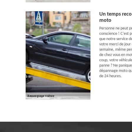
Un temps reco
moto
Personne ne peut p
conscience ! C’est p
que notre service d
votre merci de jour
semaine, même penda
de chez vous en moto
coup, votre véhicul
panne ? Ne paniquez
dépannage moto qui
de 24 heures.