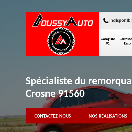
indisponibl
Garagiste
Carrosse
91
Esso
Spécialiste du remorqua
Crosne 91560
CONTACTEZ-NOUS
NOS REALISATIONS