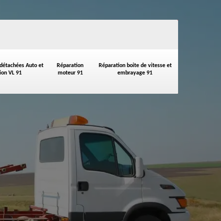
 détachées Auto et
Réparation
Réparation boite de vitesse et
on VL 91
moteur 91
embrayage 91