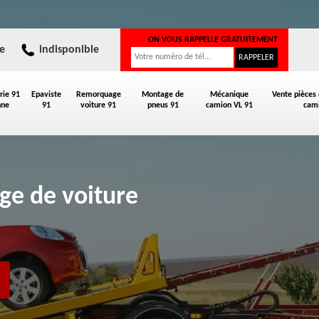
ON VOUS RAPPELLE GRATUITEMENT
e
indisponible
rie 91
Epaviste
Remorquage
Montage de
Mécanique
Vente pièces
nne
91
voiture 91
pneus 91
camion VL 91
cami
ge de voiture