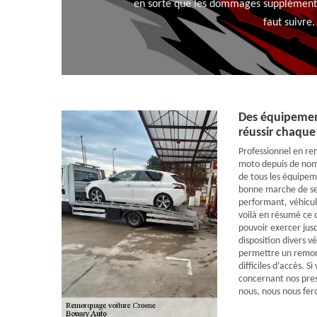
en sorte que les dommages supplémentair
faut suivre.
Des équipemen
réussir chaque
Professionnel en r
moto depuis de nom
de tous les équipem
bonne marche de ses
performant, véhicul
voilà en résumé ce
pouvoir exercer jus
disposition divers v
permettre un remo
difficiles d’accès. S
concernant nos pres
nous, nous nous fer