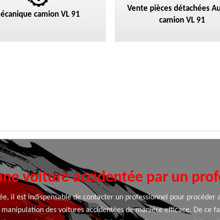
Vente pièces détachées Au
écanique camion VL 91
camion VL 91
ne voiture accidentée par un prof
tée, il est indispensable de contacter un professionnel pour procéder
anipulation des voitures accidentées de manière efficace. De ce fait,