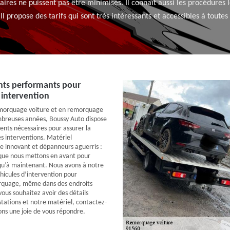
es ne puissent pas être minimisés. Il connaît aussi les procédures lég
 Il propose des tarifs qui sont très intéressants et accessibles à toutes
ts performants pour
 intervention
emorquage voiture et en remorquage
breuses années, Boussy Auto dispose
ents nécessaires pour assurer la
 interventions. Matériel
e innovant et dépanneurs aguerris :
 que nous mettons en avant pour
qu’à maintenant. Nous avons à notre
éhicules d’intervention pour
rquage, même dans des endroits
i vous souhaitez avoir des détails
tations et notre matériel, contactez-
ons une joie de vous répondre.