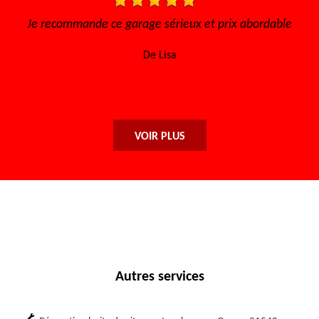
Je recommande ce garage sérieux et prix abordable
Très bon
l'écou
De Lisa
VOIR PLUS
Autres services