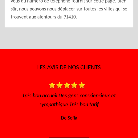
vous du numéro de téléphone fournit sur cette page. Bien
sûr, nous pouvons nous déplacer sur toutes les villes qui se
trouvent aux alentours du 91410.
LES AVIS DE NOS CLIENTS
l Des gens consciencieux et
Très bon accueil, rapide pour
ique Très bon tarif
l'écoute Disponible, sérieu
encore à toute 
De Sofia
De Mary