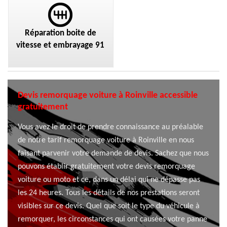
Réparation boite de
vitesse et embrayage 91
Devis remorquage voiture à Roinville accessible
gratuitement
Vous avez le droit de prendre connaissance au préalable
de notre tarif remorquage voiture à Roinville en nous
faisant parvenir votre demande de devis. Sachez que nous
pouvons établir gratuitement votre devis remorquage
voiture ou moto et ce, dans un délai qui ne dépasse pas
les 24 heures. Tous les détails de nos prestations seront
visibles sur ce devis. Quel que soit le type du véhicule à
remorquer, les circonstances qui ont causées votre panne