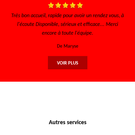
un rendez vous, à
Très bon accueil Des gens consciencieux
icace... Merci
sympathique Très bon tarif
e.
De Sofia
VOIR PLUS
Autres services