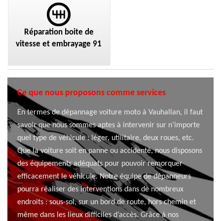
Réparation boite de
vitesse et embrayage 91
Ce que nous proposons comme services
En termes de dépannage voiture moto à Vauhallan, il faut
savoir que nous sommes aptes à intervenir sur n’importe
quel type de véhicule : léger, utilitaire, deux roues, etc.
Que la voiture soit en panne ou accidenté, nous disposons
des équipements adéquats pour pouvoir remorquer
efficacement le véhicule. Notre équipe de dépanneurs
pourra réaliser des interventions dans de nombreux
endroits : sous-sol, sur un bord de route, hors chemin et
même dans les lieux difficiles d’accès. Grâce à nos