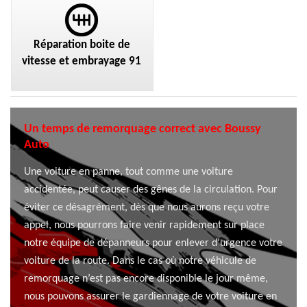
Réparation boite de
vitesse et embrayage 91
Un temps de remorquage correct avec Boussy
Auto
Une voiture en panne, tout comme une voiture
accidentée, peut causer des gênes de la circulation. Pour
éviter ce désagrément, dès que nous aurons reçu votre
appel, nous pourrons faire venir rapidement sur place
notre équipe de dépanneurs pour enlever d’urgence votre
voiture de la route. Dans le cas où notre véhicule de
remorquage n’est pas encore disponible le jour même,
nous pouvons assurer le gardiennage de votre voiture en