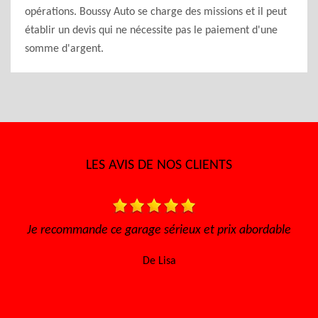
opérations. Boussy Auto se charge des missions et il peut
établir un devis qui ne nécessite pas le paiement d'une
somme d'argent.
LES AVIS DE NOS CLIENTS
garage sérieux et prix abordable
Très bon accueil, le trav
efficace, les prix abord
De Lisa
retourne. Mer
De N