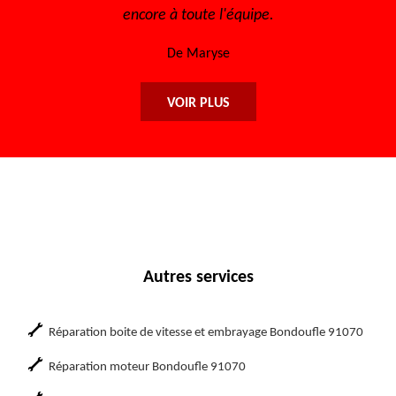
 l'équipe.
De Sofia
se
VOIR PLUS
Autres services
Réparation boite de vitesse et embrayage Bondoufle 91070
Réparation moteur Bondoufle 91070