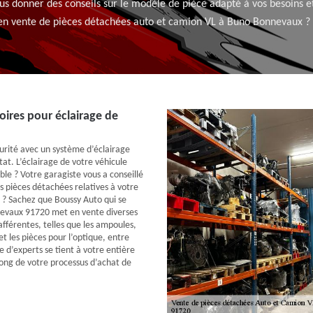
 donner des conseils sur le modèle de pièce adapté à vos besoins et
 en vente de pièces détachées auto et camion VL à Buno Bonnevaux ?
oires pour éclairage de
urité avec un système d’éclairage
tat. L’éclairage de votre véhicule
ble ? Votre garagiste vous a conseillé
s pièces détachées relatives à votre
 ? Sachez que Boussy Auto qui se
evaux 91720 met en vente diverses
afférentes, telles que les ampoules,
et les pièces pour l’optique, entre
 d’experts se tient à votre entière
long de votre processus d’achat de