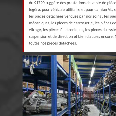
du 91720 suggère des prestations de vente de pièce
légère, pour véhicule utilitaire et pour camion VL, 
les pièces détachées vendues par nos soins : les piè
mécaniques, les pièces de carrosserie, les pièces d
vitrage, les pièces électroniques, les pièces du sys
suspension et de direction et bien d’autres encore.
toutes nos pièces détachées.