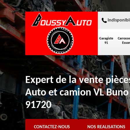
indisponibl
Garagiste
Carrosse
91
Esso
Expert de la vente pièc
Auto et camion VL Bun
91720
CONTACTEZ-NOUS
NOS REALISATIONS