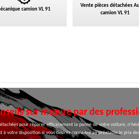
Vente pièces détachées Au
écanique camion VL 91
camion VL 91
nseils sur mesure par des profess
détachées pour réparer efficacement la panne de votre voiture, n’hés
est à votre disposition si vous désirez connaitre au préalable le prix