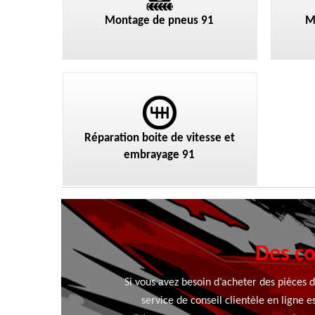
Montage de pneus 91
M
Réparation boite de vitesse et
embrayage 91
Des co
Si vous avez besoin d’acheter des pièces 
service de conseil clientèle en ligne 