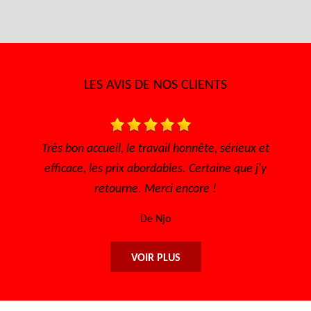
LES AVIS DE NOS CLIENTS
nnête, sérieux et
Très bon accueil Des gens conscienci
 Certaine que j'y
sympathique Très bon tarif
core !
De Sofia
VOIR PLUS