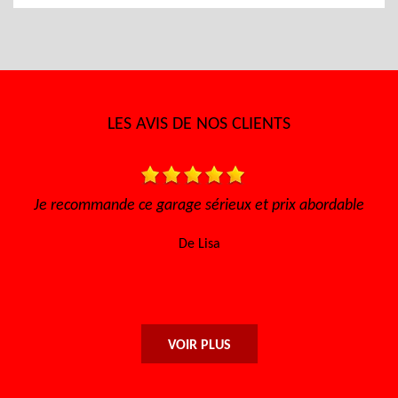
LES AVIS DE NOS CLIENTS
ieux et prix abordable
Très bon accueil, rapide pour avoir un
l'écoute Disponible, sérieux et effi
a
encore à toute l'équipe
De Maryse
VOIR PLUS