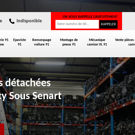
ON VOUS RAPPELLE GRATUITEMENT
e
indisponible
rie 91
Epaviste
Remorquage
Montage de
Mécanique
Vente pièces
nne
91
voiture 91
pneus 91
camion VL 91
cami
es détachées
y Sous Senart