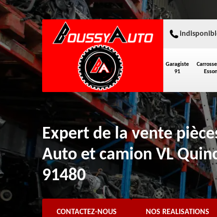
indisponibl
Garagiste
Carrosse
91
Esso
Expert de la vente pièc
Auto et camion VL Quinc
91480
CONTACTEZ-NOUS
NOS REALISATIONS