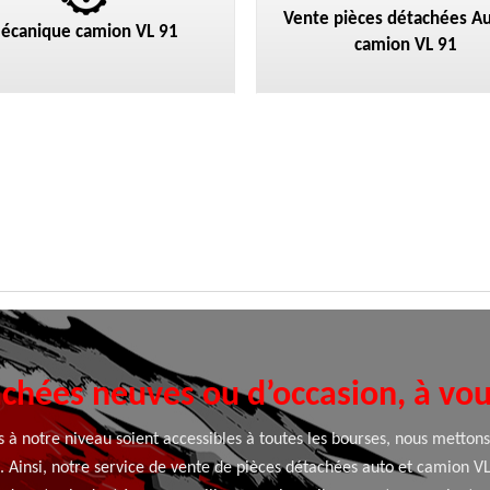
Vente pièces détachées Au
écanique camion VL 91
camion VL 91
chées neuves ou d’occasion, à vou
 à notre niveau soient accessibles à toutes les bourses, nous mettons
. Ainsi, notre service de vente de pièces détachées auto et camion VL