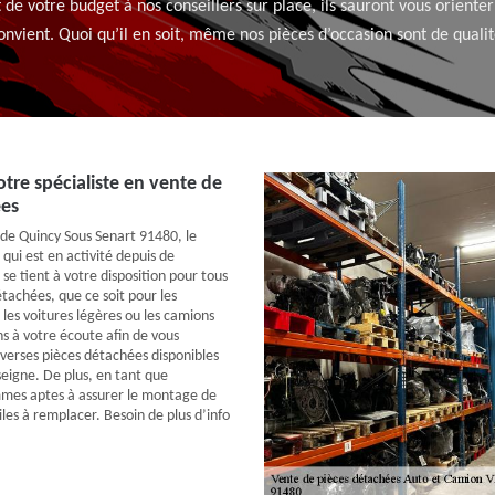
 de votre budget à nos conseillers sur place, ils sauront vous oriente
onvient. Quoi qu’il en soit, même nos pièces d’occasion sont de qualit
tre spécialiste en vente de
ées
le de Quincy Sous Senart 91480, le
qui est en activité depuis de
e tient à votre disposition pour tous
tachées, que ce soit pour les
, les voitures légères ou les camions
s à votre écoute afin de vous
iverses pièces détachées disponibles
seigne. De plus, en tant que
mmes aptes à assurer le montage de
les à remplacer. Besoin de plus d’info