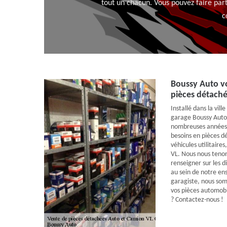
tout un chacun. Vous pouvez faire part
c
Boussy Auto vo
pièces détach
Installé dans la vil
garage Boussy Auto 
nombreuses années s
besoins en pièces dé
véhicules utilitaires
VL. Nous nous tenon
renseigner sur les d
au sein de notre en
garagiste, nous so
vos pièces automobi
? Contactez-nous !