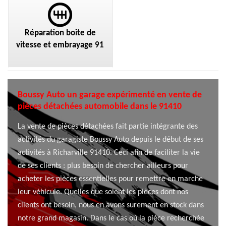
Réparation boite de
vitesse et embrayage 91
Boussy Auto un garage expérimenté en vente de
pièces détachées automobile dans le 91410
La vente de pièces détachées fait partie intégrante des
activités du garagiste Boussy Auto depuis le début de ses
activités à Richarville 91410. Ceci afin de faciliter la vie
de ses clients : plus besoin de chercher ailleurs pour
acheter les pièces essentielles pour remettre en marche
leur véhicule. Quelles que soient les pièces dont nos
clients ont besoin, nous en avons surement en stock dans
notre grand magasin. Dans le cas où la pièce recherchée