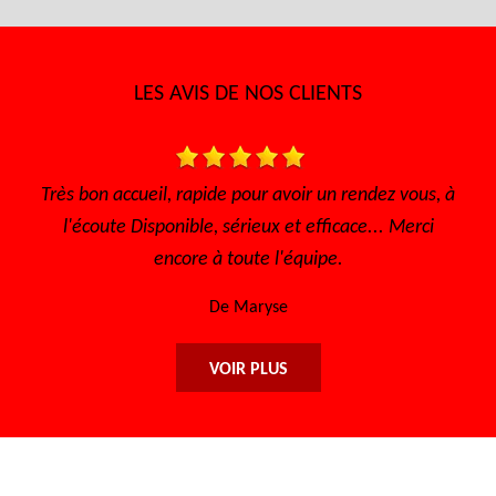
LES AVIS DE NOS CLIENTS
our avoir un rendez vous, à
Très bon accueil Des gens con
ieux et efficace... Merci
sympathique Très bon 
ute l'équipe.
De Sofia
aryse
VOIR PLUS