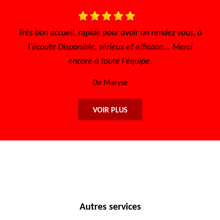
 pour avoir un rendez vous, à
Très bon accueil, le travail ho
érieux et efficace... Merci
efficace, les prix abordables.
oute l'équipe.
retourne. Merci en
 Maryse
De Njo
VOIR PLUS
Autres services