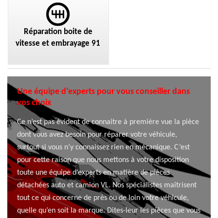
Réparation boite de
vitesse et embrayage 91
Une équipe d’experts pour vous conseiller dans
vos choix
Ce n’est pas évident de connaitre à première vue la pièce
dont vous avez besoin pour réparer votre véhicule,
surtout si vous n’y connaissez rien en mécanique. C’est
pour cette raison que nous mettons à votre disposition
toute une équipe d’experts en matière de pièces
détachées auto et camion VL. Nos spécialistes maîtrisent
tout ce qui concerne de près ou de loin votre véhicule,
quelle qu’en soit la marque. Dites-leur les pièces que vous