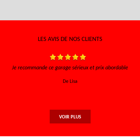
LES AVIS DE NOS CLIENTS
érieux et prix abordable
Très bon accueil, le travail honnê
efficace, les prix abordables. Ce
isa
retourne. Merci encor
De Njo
VOIR PLUS