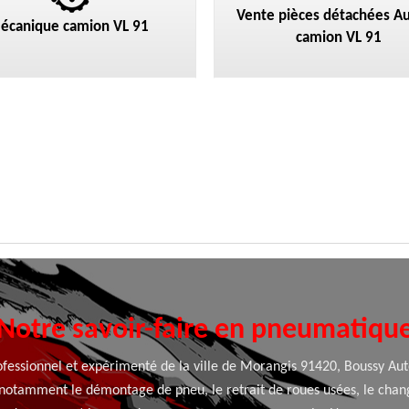
Vente pièces détachées Au
écanique camion VL 91
camion VL 91
Notre savoir-faire en pneumatiqu
fessionnel et expérimenté de la ville de Morangis 91420, Boussy Auto
 notamment le démontage de pneu, le retrait de roues usées, le cha