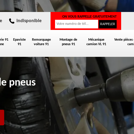
ON VOUS RAPPELLE GRATUITEMENT
e
indisponible
rie 91
Epaviste
Remorquage
Montage de
Mécanique
Vente pièces
nne
91
voiture 91
pneus 91
camion VL 91
cami
de pneus