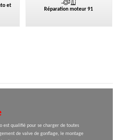
to et
Réparation moteur 91
e
 est qualifié pour se charger de toutes
ngement de valve de gonflage, le montage