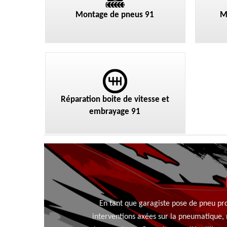
Montage de pneus 91
M
Réparation boite de vitesse et
embrayage 91
En tant que garagiste pose de pneu pro
interventions axées sur la pneumatique,