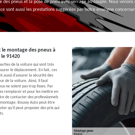
age des pneus et la pose de pneu avec serrage au couple. Nous venons
ce sont aussi les prestations suggérées par notre enseigne concerna
t le montage des pneus à
 le 91420
arties de la voiture qui sont très
surer le déplacement. En fait, ces
 aussi d'assurer la sécurité des
ur de la voiture. Ainsi, il faut
eus ne soient pas trop lisses. Par
les remplacer et pour les mettre en
aire de contacter des professionnels
 montage. Boussy Auto peut être
noter qu'il peut proposer des prix qui
ts.