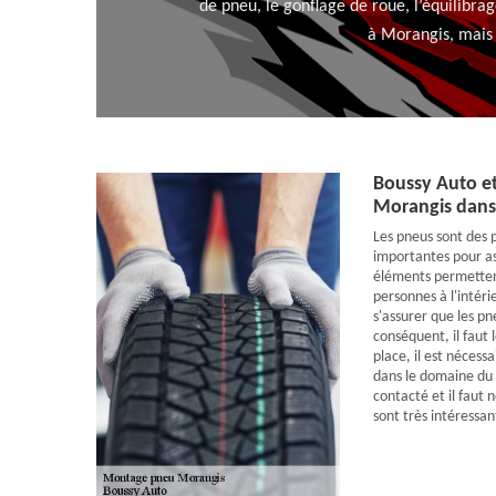
de pneu, le gonflage de roue, l’équilibr
à Morangis, mais 
Boussy Auto e
Morangis dans
Les pneus sont des p
importantes pour as
éléments permettent
personnes à l'intérie
s'assurer que les pn
conséquent, il faut 
place, il est nécess
dans le domaine du
contacté et il faut 
sont très intéressan