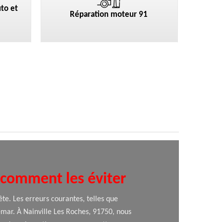
to et
Réparation moteur 91
t comment les éviter
te. Les erreurs courantes, telles que
emar. À Nainville Les Roches, 91750, nous