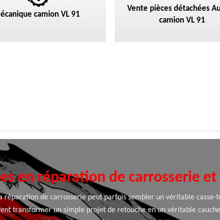
Vente pièces détachées Au
écanique camion VL 91
camion VL 91
es en réparation de carrosserie e
 réparation de carrosserie peut parfois sembler un véritable casse-tê
uvent transformer un simple projet de retouche en un véritable cauch