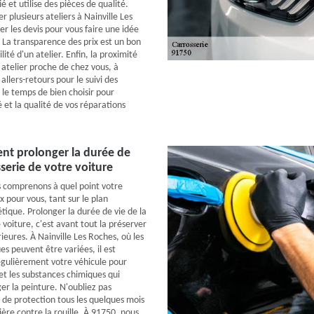
fié et utilise des pièces de qualité.
er plusieurs ateliers à Nainville Les
r les devis pour vous faire une idée
. La transparence des prix est un bon
ilité d'un atelier. Enfin, la proximité
 atelier proche de chez vous, à
 allers-retours pour le suivi des
 le temps de bien choisir pour
é et la qualité de vos réparations
nt prolonger la durée de
sserie de votre voiture
 comprenons à quel point votre
x pour vous, tant sur le plan
tique. Prolonger la durée de vie de la
 voiture, c'est avant tout la préserver
ieures. À Nainville Les Roches, où les
es peuvent être variées, il est
régulièrement votre véhicule pour
 et les substances chimiques qui
 la peinture. N'oubliez pas
e de protection tous les quelques mois
ère contre la rouille. À 91750, nous