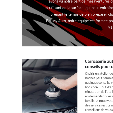
avons vu notre part de mésaventures d
insuffisant de la surface, qui peut entraî
prenant le temps de bien préparer chaq
Boussy Auto, notre équipe est formée pou
917
Carrosserie aut
conseils pour c
Choisir un atelier d
Roches peut semble
quelques conseils, v
bon choix. Tout d'abo
réputation de l'ateli
en demandant des r
famille. À Boussy A
des services est pri
conseillons de vous 