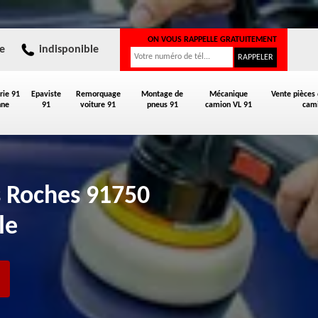
ON VOUS RAPPELLE GRATUITEMENT
e
indisponible
rie 91
Epaviste
Remorquage
Montage de
Mécanique
Vente pièces
nne
91
voiture 91
pneus 91
camion VL 91
cami
es Roches 91750
le