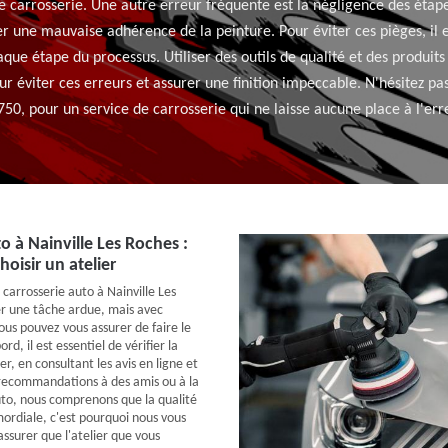
e carrosserie. Une autre erreur fréquente est la négligence des éta
ner une mauvaise adhérence de la peinture. Pour éviter ces pièges, il es
ue étape du processus. Utiliser des outils de qualité et des produit
r éviter ces erreurs et assurer une finition impeccable. N'hésitez pas
50, pour un service de carrosserie qui ne laisse aucune place à l'err
o à Nainville Les Roches :
hoisir un atelier
e carrosserie auto à Nainville Les
r une tâche ardue, mais avec
ous pouvez vous assurer de faire le
rd, il est essentiel de vérifier la
er, en consultant les avis en ligne et
ecommandations à des amis ou à la
uto, nous comprenons que la qualité
mordiale, c'est pourquoi nous vous
assurer que l'atelier que vous