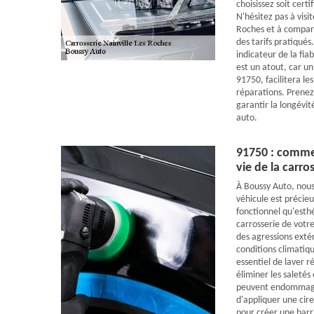
choisissez soit certi
N'hésitez pas à visit
Roches et à compare
des tarifs pratiqués
indicateur de la fiab
est un atout, car un
91750, facilitera les
réparations. Prenez
garantir la longévit
auto.
91750 : comme
vie de la carro
À Boussy Auto, nous
véhicule est précieu
fonctionnel qu'esthé
carrosserie de votre
des agressions extér
conditions climatiqu
essentiel de laver 
éliminer les saletés
peuvent endommager
d'appliquer une cir
pour créer une barri