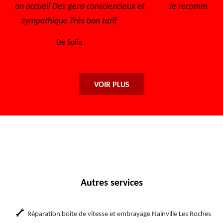
Je recommande ce garage sérieux et prix abordable
Trè
De Lisa
VOIR PLUS
Autres services
Réparation boite de vitesse et embrayage Nainville Les Roches