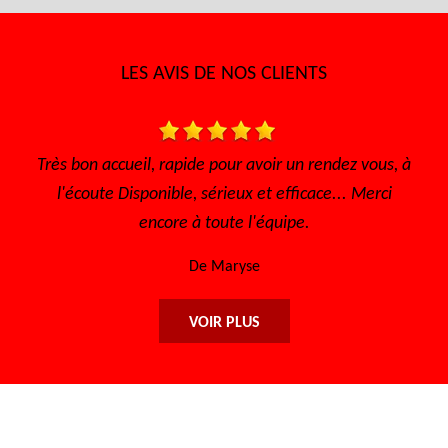
LES AVIS DE NOS CLIENTS
s, à
Très bon accueil Des gens consciencieux et
Je 
i
sympathique Très bon tarif
De Sofia
VOIR PLUS