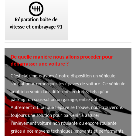
Réparation boite de
vitesse et embrayage 91
De quelle manière nous allons procéder pour
débarrasser une voiture ?
C’est clair, nous avons à notre disposition un véhicule
spécial pour remorquer les épaves de voiture. Ce véhicule
peut intervenir dans différents endroits, tels qu’un
parking, un sous-sol ou un garage, entre autres.
Autrement dit, où que l’épave se trouve, nous trouverons
toujours une solution pour parvenir à assurer
l’enlèvement voiture non roulante ou encore roulante
grâce à nos moyens techniques innovants et performants.