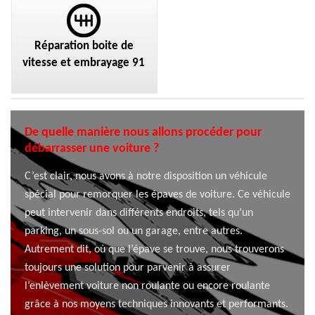
Réparation boite de
vitesse et embrayage 91
De quelle manière nous allons procéder pour
débarrasser une voiture ?
C’est clair, nous avons à notre disposition un véhicule
spécial pour remorquer les épaves de voiture. Ce véhicule
peut intervenir dans différents endroits, tels qu’un
parking, un sous-sol ou un garage, entre autres.
Autrement dit, où que l’épave se trouve, nous trouverons
toujours une solution pour parvenir à assurer
l’enlèvement voiture non roulante ou encore roulante
grâce à nos moyens techniques innovants et performants.